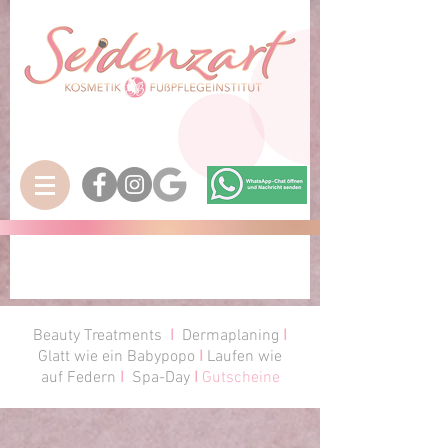
Beauty Treatments
I
Dermaplaning
I
Glatt wie ein Babypopo
I
Laufen wie
auf Federn
I
Spa-Day
I
Gutscheine