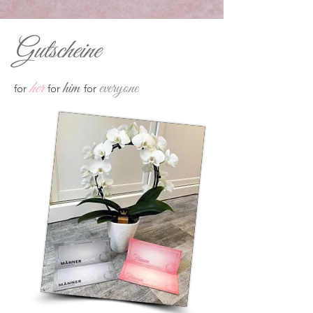
Gutscheine
her
hi
m
everyone
for
for
for